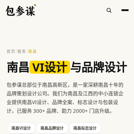
✕
/
/
首页
服务
南昌
热门搜索
南昌
VI设计
与品牌设计
VI设计
空间设计
标志设计
包装设计
餐饮
方鲜
慧庭手写体
包参谋总部位于南昌高新区，是一家深耕南昌十年的
品牌策划设计公司。我们为南昌及江西的中小连锁企
提示：⌘/Ctrl + K 随时唤起搜索
业提供南昌VI设计、品牌全案、标志设计与包装设
计，已服务 300+ 品牌、助力 2000+ 门店升级。
南昌VI设计
南昌品牌设计
南昌标志设计