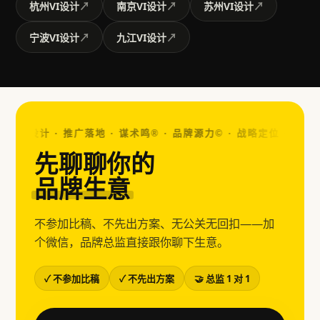
杭州VI设计
南京VI设计
苏州VI设计
↗︎
↗︎
↗︎
宁波VI设计
九江VI设计
↗︎
↗︎
觉设计 · 推广落地 · 谋术鸣® · 品牌源力© ·
战略定位 · 视觉设计 
先聊聊你的
品牌生意
不参加比稿、不先出方案、无公关无回扣——加
个微信，品牌总监直接跟你聊下生意。
✓ 不参加比稿
✓ 不先出方案
🤝 总监 1 对 1