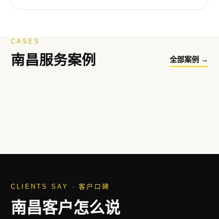
CASES
南昌
服务案例
全部案例 →
饮品 · 全案
↗︎
方鲜手工现榨饮品
粉汤 · 升级
↗︎
小罗子汤店
餐饮 · VI
↗︎
蛙掌佬老排档
海鲜 · 设计
↗︎
蟹宗蟹香辣海鲜
国企 · VI
↗︎
江西交投新能源
城投 · VI
↗︎
宁都城投集团
农产 · 设计
↗︎
农小佳农产品
小吃 · 定位
↗︎
李濒湖包子铺
CLIENTS SAY · 客户口碑
南昌
客户怎么说