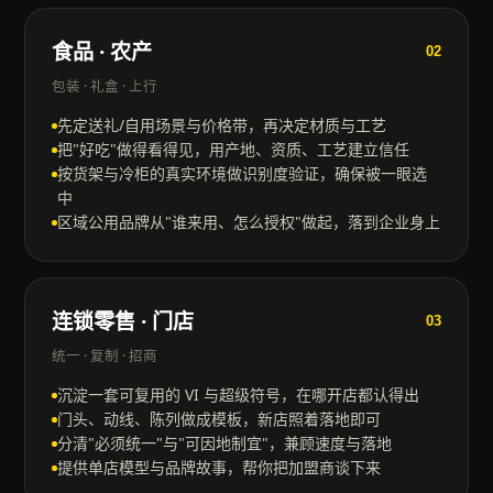
食品 · 农产
02
包装 · 礼盒 · 上行
先定送礼/自用场景与价格带，再决定材质与工艺
把"好吃"做得看得见，用产地、资质、工艺建立信任
按货架与冷柜的真实环境做识别度验证，确保被一眼选
中
区域公用品牌从"谁来用、怎么授权"做起，落到企业身上
连锁零售 · 门店
03
统一 · 复制 · 招商
沉淀一套可复用的 VI 与超级符号，在哪开店都认得出
门头、动线、陈列做成模板，新店照着落地即可
分清"必须统一"与"可因地制宜"，兼顾速度与落地
提供单店模型与品牌故事，帮你把加盟商谈下来