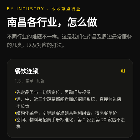
BY INDUSTRY · 本地重点行业
南昌
各行业，怎么做
不同行业的难题不一样。这是我们在
南昌
及周边最常服务
的几类，以及对应的打法。
餐饮连锁
01
门头 · 菜单 · 加盟
先定品类与一句话定位，再动门头视觉
远、中、近三个距离都能看懂的招牌系统，直接为进店
率负责
结构化菜单，引导顾客点到高毛利组合，抬高客单价
空间、物料与招商手册标准化，第 2 家到第 20 家店不走
样