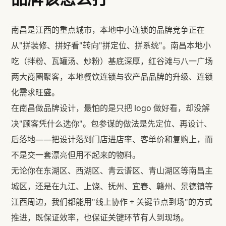
南昌是江西的重点城市，本地中小连锁的品牌竞争正在
从"拼装修、拼好看"转向"拼定位、拼系统"。南昌本地小
吃（拌粉、瓦罐汤、炒粉）基底深厚，红谷滩与八一广场
两大商圈聚客，本地餐饮连锁与农产品品牌的升级、连锁
化需求旺盛。
在南昌做品牌设计，最怕的是只把 logo 做好看，却没解
决"顾客凭什么选你"。包参谋的做法是先定位、再设计、
后落地——把设计落到门店进店率、客单价和复购上，而
不是交一套漂亮但用不起来的物料。
无论你在东湖区、西湖区、青云谱区、青山湖区等南昌主
城区，还是在九江、上饶、抚州、宜春、赣州、景德镇等
江西周边，我们都能用"线上协作 + 关键节点到场"的方式
推进，既保证效率，也保证关键环节有人到现场。