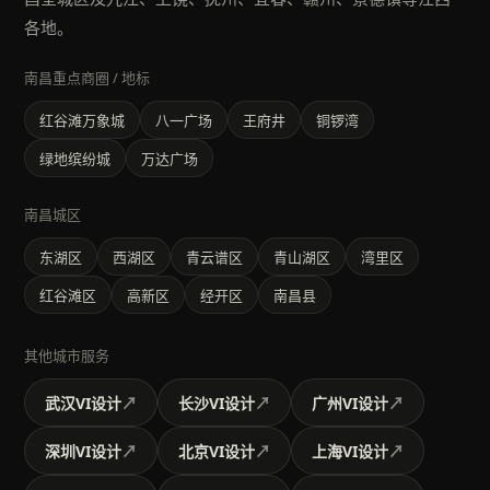
各地。
南昌
重点商圈 / 地标
红谷滩万象城
八一广场
王府井
铜锣湾
绿地缤纷城
万达广场
南昌
城区
东湖区
西湖区
青云谱区
青山湖区
湾里区
红谷滩区
高新区
经开区
南昌县
其他城市服务
武汉VI设计
长沙VI设计
广州VI设计
↗︎
↗︎
↗︎
深圳VI设计
北京VI设计
上海VI设计
↗︎
↗︎
↗︎